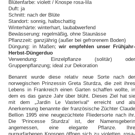
Blütenfarbe: violett / Knospe rosa-lila
Duft: ja
Schnitt: nach der Blüte
Standort: sonnig, halbschattig
Winterhärte: winterhart, laubabwerfend
Bewässerung: regelmäßig, ohne Staunässe
Pflanzzeit: ganzjährig (außer bei gefrorenem Boden)
Düngung: in Maßen;
wir empfehlen unser Frühjahr
Herbst-Düngerduo
Verwendung: Einzelpflanze (solitär) ode
Gruppenpflanzung; ideal zur Dekoration
Benannt wurde diese relativ neue Sorte nach de
norwegischen Prinzessin Greta Sturdza, die zeit ihre
Lebens in Frankreich einen Garten schaffen wollte, i
dem es das ganze Jahr über blüht. Dieses Ziel hat si
mit dem „Jardin Le Vasterival“ erreicht und al
Anerkennung benannte der französische Züchter Claud
Bellion 1995 eine neugezüchtete Fliedersorte nach ihr
Die 'Princesse Sturdza' ist, der Namensgeberi
angemessen, eine elegante Pflanze. Ihr
purpurfarbenen Knospen öffnen sich zu violetten, rosa