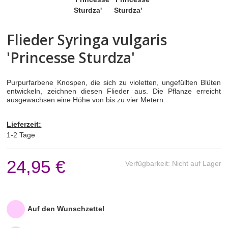
BEEREN- & ZIERSTRÄUCHER
Flieder Syringa vulgaris
TIPPS & ZUBEHÖR
'Princesse Sturdza'
UNTERNEHMEN
Purpurfarbene Knospen, die sich zu violetten, ungefüllten Blüten
entwickeln, zeichnen diesen Flieder aus. Die Pflanze erreicht
PICCOPLANT IM TV
ausgewachsen eine Höhe von bis zu vier Metern.
Lieferzeit:
1-2 Tage
24,95 €
Verfügbarkeit:
Nicht auf Lager
Auf den Wunschzettel