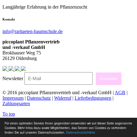
Langjährige Erfahrung in der Pflanzenzucht
Kontakt
info@raritaeten-baumschule.de
piccoplant Pflanzenvertrieb
und -verkauf GmbH
Brokhauser Weg 75
26129 Oldenburg
Newsletter
Anmelden
© 2016 piccoplant Pflanzenvertrieb und -verkauf GmbH |
AGB
|
Impressum
|
Datenschutz
|
Widerruf
|
Lieferbedingungen
|
Zahlungsarten
To top
Für einen optimalen Service Ihnen gegenüber verwenden wir auf dieser Seite sogenannte
Cookies. Mehr Infos dazu sowie Möglichkeiten, das Setzen von Cookies zu verhindern
finden Sie auf unseren Datenschutzseiten.
Datenschutzrichtlinie