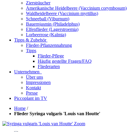
Ziersträucher
Amerikanische Heidelbeere (Vaccinium corymbosum)
Waldheidelbeere (Vaccinium myrtillus)
Schneeball (Viburnum)
Bauernjasmin (Philadelphus)
Elfenflieder (Lagerstroemia)
Lorbeerrose (Kalmia)
Tipps & Zubehör
Flieder-Pflanzennahrung
Tipps
Flieder-Pflege
Häufig gestellte Fragen/FAQ
Fliederarten
Unternehmen
Über uns
Impressionen
Kontakt
Presse
Piccoplant im TV
Home
/
Flieder Syringa vulgaris 'Louis van Houtte'
Zoom