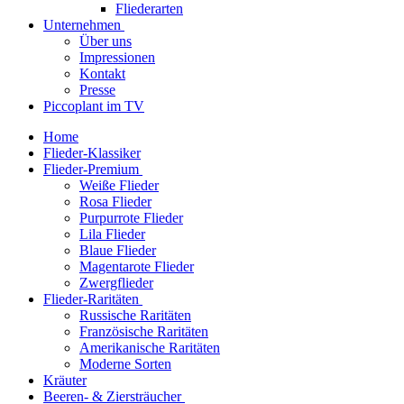
Fliederarten
Unternehmen
Über uns
Impressionen
Kontakt
Presse
Piccoplant im TV
Home
Flieder-Klassiker
Flieder-​Premium
Weiße Flieder
Rosa Flieder
Purpurrote Flieder
Lila Flieder
Blaue Flieder
Magentarote Flieder
Zwergflieder
Flieder-Raritäten
Russische Raritäten
Französische Raritäten
Amerikanische Raritäten
Moderne Sorten
Kräuter
Beeren- & Ziersträucher