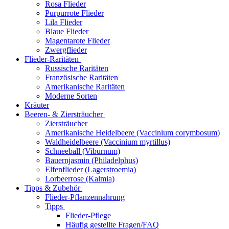
Rosa Flieder
Purpurrote Flieder
Lila Flieder
Blaue Flieder
Magentarote Flieder
Zwergflieder
Flieder-Raritäten
Russische Raritäten
Französische Raritäten
Amerikanische Raritäten
Moderne Sorten
Kräuter
Beeren- & Ziersträucher
Ziersträucher
Amerikanische Heidelbeere (Vaccinium corymbosum)
Waldheidelbeere (Vaccinium myrtillus)
Schneeball (Viburnum)
Bauernjasmin (Philadelphus)
Elfenflieder (Lagerstroemia)
Lorbeerrose (Kalmia)
Tipps & Zubehör
Flieder-Pflanzennahrung
Tipps
Flieder-Pflege
Häufig gestellte Fragen/FAQ