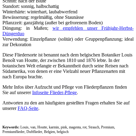
Schnitt: nach der Blüte
Standort: sonnig, halbschattig
Winterhärte: winterhart, laubabwerfend
Bewässerung: regelmäßig, ohne Staunässe
Pflanzzeit: ganzjährig (außer bei gefrorenem Boden)
Düngung: in Maßen;
wir empfehlen unser Frühjahr-Herbst-
Düngerduo
Verwendung: Einzelpflanze (solitär) oder Gruppenpflanzung; ideal
zur Dekoration
Diese Fliedersorte ist benannt nach dem belgischen Botaniker Louis
Benoît van Houtte, der zwischen 1810 und 1876 lebte. In der
botanischen Welt erlangte er Bekanntheit durch seine Reisen nach
Südamerika, von denen er eine Vielzahl neuer Pflanzenarten mit
nach Europa brachte.
Mehr Infos über Aufzucht und Pflege von Fliederpflanzen finden
Sie auf unserer
Infoseite Flieder-Pflege
.
Antworten zu den am häufigsten gestellten Fragen erhalten Sie auf
unserer
FAQ-Seite
.
Keywords:
Louis, van, Houtte, karmin, pink, magenta, rot, Strauch, Premium,
Premiumflieder, Duftflieder, Belgien, belgisch