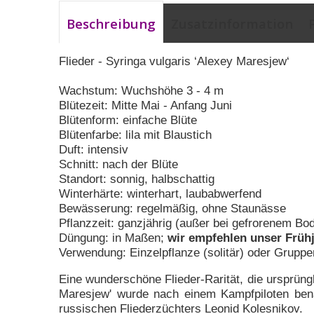
Beschreibung
Zusatzinformation
Flieder - Syringa vulgaris ‘Alexey Maresjew‘
Wachstum: Wuchshöhe 3 - 4 m
Blütezeit: Mitte Mai - Anfang Juni
Blütenform: einfache Blüte
Blütenfarbe: lila mit Blaustich
Duft: intensiv
Schnitt: nach der Blüte
Standort: sonnig, halbschattig
Winterhärte: winterhart, laubabwerfend
Bewässerung: regelmäßig, ohne Staunässe
Pflanzzeit: ganzjährig (außer bei gefrorenem Bo
Düngung: in Maßen;
wir empfehlen unser Früh
Verwendung: Einzelpflanze (solitär) oder Gruppe
Eine wunderschöne Flieder-Rarität, die ursprüng
Maresjew' wurde nach einem Kampfpiloten be
russischen Fliederzüchters Leonid Kolesnikov.