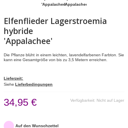
BEEREN- & ZIERSTRÄUCHER
Elfenflieder Lagerstroemia
Ziersträucher
hybride
'Appalachee'
Amerikanische Heidelbeere (Vaccinium
corymbosum)
Die Pflanze blüht in einem leichten, lavendelfarbenen Farbton. Sie
Waldheidelbeere (Vaccinium myrtillus)
kann eine Gesamtgröße von bis zu 3,5 Metern erreichen.
Schneeball (Viburnum)
Lieferzeit:
Siehe
Lieferbedingungen
Bauernjasmin (Philadelphus)
34,95 €
Verfügbarkeit:
Nicht auf Lager
Elfenflieder (Lagerstroemia)
Lorbeerrose (Kalmia)
Auf den Wunschzettel