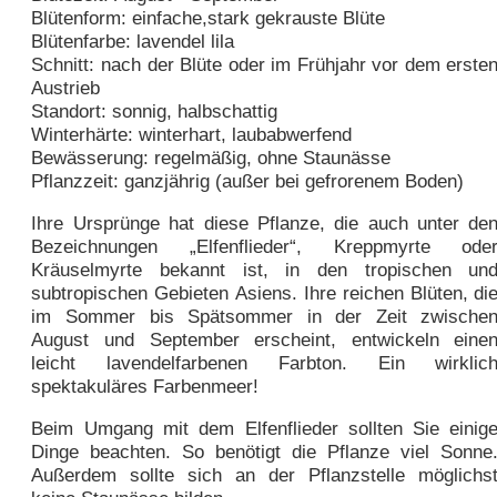
Blütenform: einfache,stark gekrauste Blüte
Blütenfarbe: lavendel lila
Schnitt: nach der Blüte oder im Frühjahr vor dem erste
Austrieb
Standort: sonnig, halbschattig
Winterhärte: winterhart, laubabwerfend
Bewässerung: regelmäßig, ohne Staunässe
Pflanzzeit: ganzjährig (außer bei gefrorenem Boden)
Ihre Ursprünge hat diese Pflanze, die auch unter de
Bezeichnungen „Elfenflieder“, Kreppmyrte ode
Kräuselmyrte bekannt ist, in den tropischen un
subtropischen Gebieten Asiens. Ihre reichen Blüten, di
im Sommer bis Spätsommer in der Zeit zwische
August und September erscheint, entwickeln eine
leicht lavendelfarbenen Farbton. Ein wirklic
spektakuläres Farbenmeer!
Beim Umgang mit dem Elfenflieder sollten Sie einig
Dinge beachten. So benötigt die Pflanze viel Sonne
Außerdem sollte sich an der Pflanzstelle möglichs