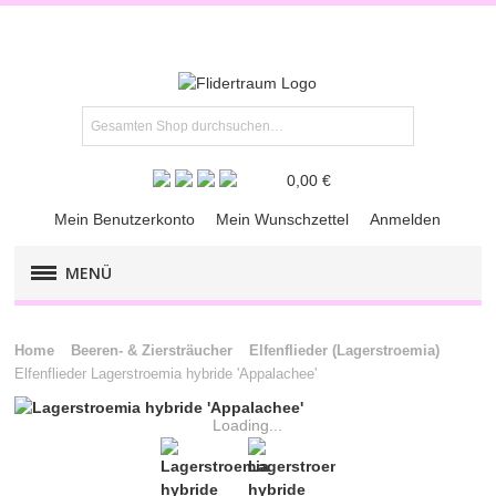
0,00 €
Mein Benutzerkonto
Mein Wunschzettel
Anmelden
MENÜ
FLIEDER-KLASSIKER
Home
Beeren- & Ziersträucher
Elfenflieder (Lagerstroemia)
Elfenflieder Lagerstroemia hybride 'Appalachee'
FLIEDER-​PREMIUM
Loading...
FLIEDER-RARITÄTEN
KRÄUTER