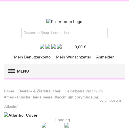
0,00 €
Mein Benutzerkonto
Mein Wunschzettel
Anmelden
MENÜ
FLIEDER-KLASSIKER
Home
Beeren- & Ziersträucher
Heidelbeere Vaccinium
Amerikanische Heidelbeere (Vaccinium corymbosum)
FLIEDER-​PREMIUM
corymbosum
'Atlantic'
FLIEDER-RARITÄTEN
Loading...
KRÄUTER