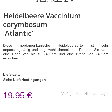
BEEREN- & ZIERSTRÄUCHER
Heidelbeere Vaccinium
corymbosum
Ziersträucher
'Atlantic'
Amerikanische Heidelbeere (Vaccinium
corymbosum)
Diese nordamerikanische Heidelbeersorte ist sehr
anpassungsfähig und trägt wohlschmeckende Früchte. Sie kann
Waldheidelbeere (Vaccinium myrtillus)
eine Höhe von bis zu 240 cm und eine Breite von 240 cm
erreichen
Schneeball (Viburnum)
Lieferzeit:
Bauernjasmin (Philadelphus)
Siehe
Lieferbedingungen
Elfenflieder (Lagerstroemia)
19,95 €
Verfügbarkeit:
Nicht auf Lager
Lorbeerrose (Kalmia)