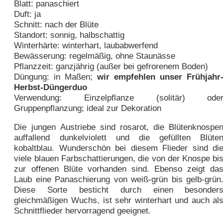
Blatt: panaschiert
Duft: ja
Schnitt: nach der Blüte
Standort: sonnig, halbschattig
Winterhärte: winterhart, laubabwerfend
Bewässerung: regelmäßig, ohne Staunässe
Pflanzzeit: ganzjährig (außer bei gefrorenem Boden)
Düngung: in Maßen;
wir empfehlen unser Frühjahr
Herbst-Düngerduo
Verwendung: Einzelpflanze (solitär) ode
Gruppenpflanzung; ideal zur Dekoration
Die jungen Austriebe sind rosarot, die Blütenknospe
auffallend dunkelviolett und die gefüllten Blüte
kobaltblau. Wunderschön bei diesem Flieder sind di
viele blauen Farbschattierungen, die von der Knospe bi
zur offenen Blüte vorhanden sind. Ebenso zeigt da
Laub eine Panaschierung von weiß-grün bis gelb-grün
Diese Sorte besticht durch einen besonder
gleichmäßigen Wuchs, ist sehr winterhart und auch al
Schnittflieder hervorragend geeignet.