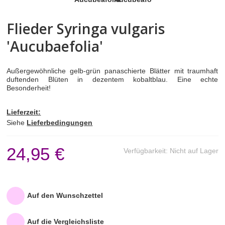
BEEREN- & ZIERSTRÄUCHER
Flieder Syringa vulgaris
'Aucubaefolia'
TIPPS & ZUBEHÖR
UNTERNEHMEN
Außergewöhnliche gelb-grün panaschierte Blätter mit traumhaft
duftenden Blüten in dezentem kobaltblau. Eine echte
Besonderheit!
PICCOPLANT IM TV
Lieferzeit:
Siehe
Lieferbedingungen
24,95 €
Verfügbarkeit:
Nicht auf Lager
Auf den Wunschzettel
Auf die Vergleichsliste