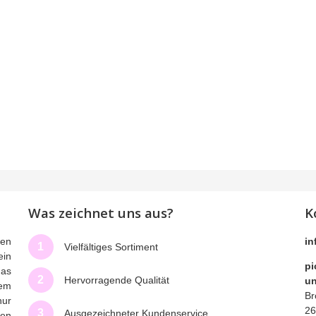
Was zeichnet uns aus?
K
men
in
1
Vielfältiges Sortiment
ein
pi
das
2
Hervorragende Qualität
un
nem
Br
nur
26
3
Ausgezeichneter Kundenservice
nen