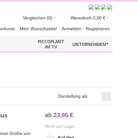
Vergleichen
(0)
Warenkorb
0,00 €
erkonto
Mein Wunschzettel
Anmelden
Registrieren
PICCOPLANT
UNTERNEHMEN
IM TV
Darstellung als:
hus
ab
23,95 €
Nicht auf Lager
einer Größe von
Auf den