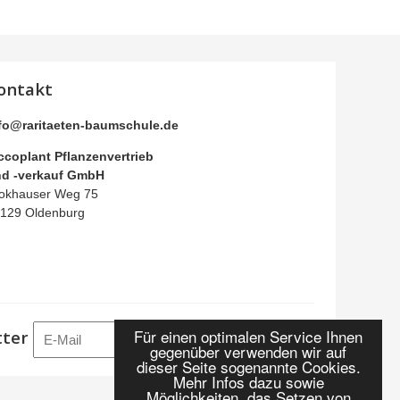
ontakt
fo@raritaeten-baumschule.de
ccoplant Pflanzenvertrieb
d -verkauf GmbH
okhauser Weg 75
129 Oldenburg
Für einen optimalen Service Ihnen
tter
Anmelden
gegenüber verwenden wir auf
dieser Seite sogenannte Cookies.
Mehr Infos dazu sowie
Möglichkeiten, das Setzen von