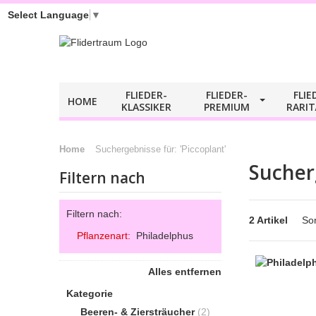
Select Language
▼
FLIEDER-
FLIEDER-​
FLIE
HOME
KLASSIKER
PREMIUM
RARI
Home
Suchergebnisse für: 'Piccoplant'
Sucher
Filtern nach
Filtern nach:
2 Artikel
Sor
Pflanzenart:
Philadelphus
Alles entfernen
Kategorie
Beeren- & Ziersträucher
(2)