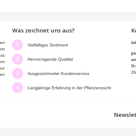
Was zeichnet uns aus?
K
men
in
1
Vielfältiges Sortiment
ein
pi
das
2
Hervorragende Qualität
un
nem
Br
nur
26
3
Ausgezeichneter Kundenservice
nen
.
4
Langjährige Erfahrung in der Pflanzenzucht
Newsle