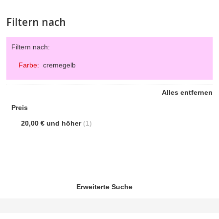
UNTERNEHMEN
Filtern nach
PICCOPLANT IM TV
Filtern nach:
Farbe:
cremegelb
Alles entfernen
Preis
20,00 €
und höher
(1)
Erweiterte Suche