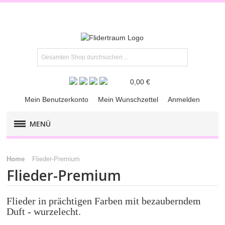
0,00 €
Mein Benutzerkonto
Mein Wunschzettel
Anmelden
MENÜ
FLIEDER-KLASSIKER
Home
Flieder-​Premium
Flieder-​Premium
FLIEDER-​PREMIUM
Weiße Flieder
Flieder in prächtigen Farben mit bezauberndem
Duft - wurzelecht.
Rosa Flieder