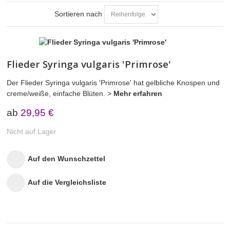
Sortieren nach
Purpurrote Flieder
Lila Flieder
Flieder Syringa vulgaris 'Primrose'
Blaue Flieder
Der Flieder Syringa vulgaris 'Primrose' hat gelbliche Knospen und
creme/weiße, einfache Blüten. >
Mehr erfahren
Magentarote Flieder
ab
29,95 €
Zwergflieder
Nicht auf Lager
FLIEDER-RARITÄTEN
Auf den Wunschzettel
KRÄUTER
Auf die Vergleichsliste
BEEREN- & ZIERSTRÄUCHER
TIPPS & ZUBEHÖR